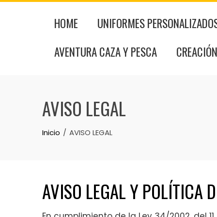
Skip
to
HOME
UNIFORMES PERSONALIZADO
content
AVENTURA CAZA Y PESCA
CREACIÓN
AVISO LEGAL
Inicio
AVISO LEGAL
AVISO LEGAL Y POLÍTICA 
En cumplimiento de la Ley 34/2002, del 11 